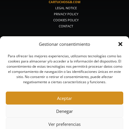
CARTUCHOSGB.COM
LEGAL NOTICE
PRIVACY POLICY
COOKIES POLICY
CONTACT
PRODUCTOS DE CAZA
Gestionar consentimiento
PREMIUM HUNTING
MEDIUM HUNTING
Para ofrecer las mejores experiencias, utilizamos tecnologías como las
CLASSIC HUNTING
cookies para almacenar y/o acceder a la información del dispositivo. El
SMALL CALIBERS
consentimiento de estas tecnologías nos permitirá procesar datos como
BULLETS AND BUCKSHOT
el comportamiento de navegación o las identificaciones únicas en este
STEEL HUNTING
sitio. No consentir o retirar el consentimiento, puede afectar
negativamente a ciertas características y funciones.
LEAD-FREE HUNTING
PRODUCTOS DE TIRO
Aceptar
HUNTING-TOURS
COMPETITION
Denegar
HIGH COMPETITION
TRAINING
Ver preferencias
STEEL