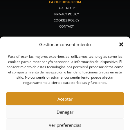
CARTUCHOSGB.COM
LEGAL NOTICE
PRIVACY POLICY
COOKIES POLICY
CONTACT
PRODUCTOS DE CAZA
Gestionar consentimiento
PREMIUM HUNTING
MEDIUM HUNTING
Para ofrecer las mejores experiencias, utilizamos tecnologías como las
CLASSIC HUNTING
cookies para almacenar y/o acceder a la información del dispositivo. El
SMALL CALIBERS
consentimiento de estas tecnologías nos permitirá procesar datos como
BULLETS AND BUCKSHOT
el comportamiento de navegación o las identificaciones únicas en este
STEEL HUNTING
sitio. No consentir o retirar el consentimiento, puede afectar
negativamente a ciertas características y funciones.
LEAD-FREE HUNTING
PRODUCTOS DE TIRO
Aceptar
HUNTING-TOURS
COMPETITION
Denegar
HIGH COMPETITION
TRAINING
Ver preferencias
STEEL