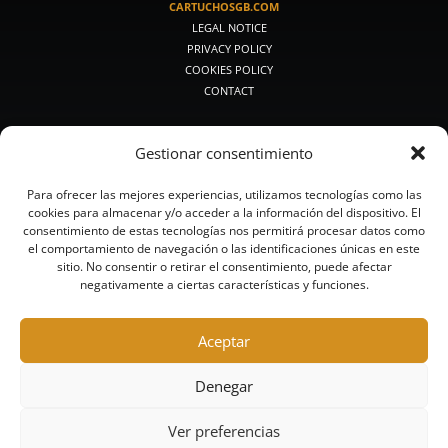
CARTUCHOSGB.COM
LEGAL NOTICE
PRIVACY POLICY
COOKIES POLICY
CONTACT
PRODUCTOS DE CAZA
Gestionar consentimiento
PREMIUM HUNTING
MEDIUM HUNTING
Para ofrecer las mejores experiencias, utilizamos tecnologías como las
CLASSIC HUNTING
cookies para almacenar y/o acceder a la información del dispositivo. El
SMALL CALIBERS
consentimiento de estas tecnologías nos permitirá procesar datos como
BULLETS AND BUCKSHOT
el comportamiento de navegación o las identificaciones únicas en este
STEEL HUNTING
sitio. No consentir o retirar el consentimiento, puede afectar
negativamente a ciertas características y funciones.
LEAD-FREE HUNTING
PRODUCTOS DE TIRO
Aceptar
HUNTING-TOURS
COMPETITION
Denegar
HIGH COMPETITION
TRAINING
Ver preferencias
STEEL