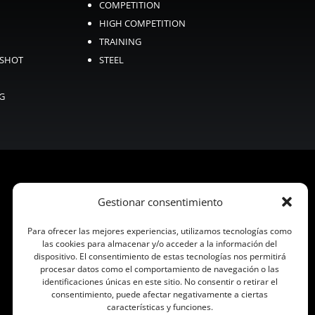
COMPETITION
HIGH COMPETITION
TRAINING
KSHOT
STEEL
NG
Gestionar consentimiento
Para ofrecer las mejores experiencias, utilizamos tecnologías como
las cookies para almacenar y/o acceder a la información del
dispositivo. El consentimiento de estas tecnologías nos permitirá
procesar datos como el comportamiento de navegación o las
identificaciones únicas en este sitio. No consentir o retirar el
consentimiento, puede afectar negativamente a ciertas
características y funciones.