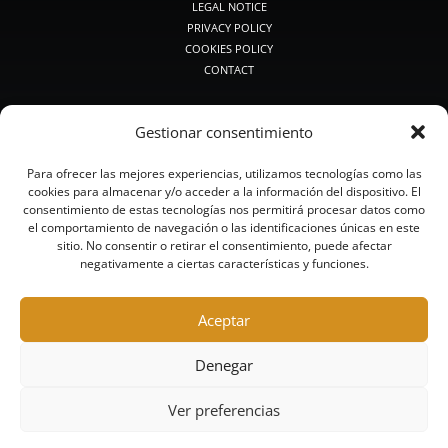
LEGAL NOTICE
PRIVACY POLICY
COOKIES POLICY
CONTACT
PRODUCTOS DE CAZA
Gestionar consentimiento
PREMIUM HUNTING
MEDIUM HUNTING
Para ofrecer las mejores experiencias, utilizamos tecnologías como las
CLASSIC HUNTING
cookies para almacenar y/o acceder a la información del dispositivo. El
SMALL CALIBERS
consentimiento de estas tecnologías nos permitirá procesar datos como
BULLETS AND BUCKSHOT
el comportamiento de navegación o las identificaciones únicas en este
STEEL HUNTING
sitio. No consentir o retirar el consentimiento, puede afectar
negativamente a ciertas características y funciones.
LEAD-FREE HUNTING
PRODUCTOS DE TIRO
Aceptar
HUNTING-TOURS
COMPETITION
Denegar
HIGH COMPETITION
TRAINING
Ver preferencias
STEEL