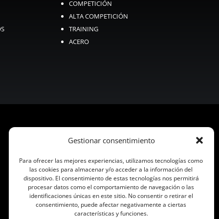
COMPETICIÓN
ALTA COMPETICIÓN
OS
TRAINING
ACERO
Gestionar consentimiento
Para ofrecer las mejores experiencias, utilizamos tecnologías como
las cookies para almacenar y/o acceder a la información del
dispositivo. El consentimiento de estas tecnologías nos permitirá
procesar datos como el comportamiento de navegación o las
identificaciones únicas en este sitio. No consentir o retirar el
consentimiento, puede afectar negativamente a ciertas
características y funciones.