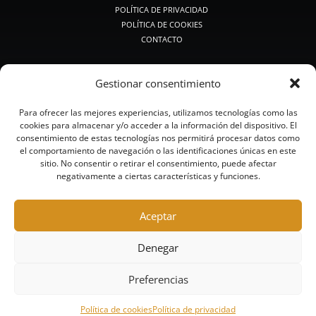
POLÍTICA DE PRIVACIDAD
POLÍTICA DE COOKIES
CONTACTO
PRODUCTOS DE CAZA
Gestionar consentimiento
PREMIUM CAZA
CAZA MEDIA
Para ofrecer las mejores experiencias, utilizamos tecnologías como las
CAZA CLÁSICA
cookies para almacenar y/o acceder a la información del dispositivo. El
CALIBRES PEQUEÑOS
consentimiento de estas tecnologías nos permitirá procesar datos como
BALAS Y POSTAS
el comportamiento de navegación o las identificaciones únicas en este
CAZA ACERO
sitio. No consentir o retirar el consentimiento, puede afectar
negativamente a ciertas características y funciones.
CAZA SIN PLOMO
PRODUCTOS DE TIRO
Aceptar
RECORRIDOS DE CAZA Y COMPACK
COMPETICIÓN
Denegar
ALTA COMPETICIÓN
TRAINING
Preferencias
ACERO
Política de cookies
Política de privacidad