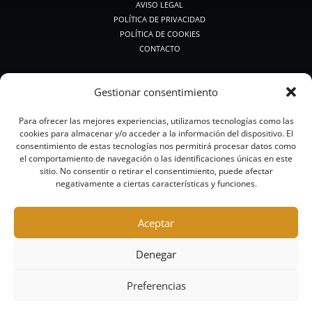
AVISO LEGAL
POLÍTICA DE PRIVACIDAD
POLÍTICA DE COOKIES
CONTACTO
PRODUCTOS DE CAZA
Gestionar consentimiento
PREMIUM CAZA
CAZA MEDIA
Para ofrecer las mejores experiencias, utilizamos tecnologías como las
CAZA CLÁSICA
cookies para almacenar y/o acceder a la información del dispositivo. El
CALIBRES PEQUEÑOS
consentimiento de estas tecnologías nos permitirá procesar datos como
BALAS Y POSTAS
el comportamiento de navegación o las identificaciones únicas en este
CAZA ACERO
sitio. No consentir o retirar el consentimiento, puede afectar
negativamente a ciertas características y funciones.
CAZA SIN PLOMO
PRODUCTOS DE TIRO
Aceptar
RECORRIDOS DE CAZA Y COMPACK
COMPETICIÓN
Denegar
ALTA COMPETICIÓN
TRAINING
Preferencias
ACERO