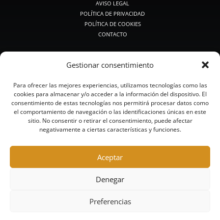
AVISO LEGAL
POLÍTICA DE PRIVACIDAD
POLÍTICA DE COOKIES
CONTACTO
PRODUCTOS DE CAZA
Gestionar consentimiento
PREMIUM CAZA
CAZA MEDIA
Para ofrecer las mejores experiencias, utilizamos tecnologías como las
CAZA CLÁSICA
cookies para almacenar y/o acceder a la información del dispositivo. El
CALIBRES PEQUEÑOS
consentimiento de estas tecnologías nos permitirá procesar datos como
BALAS Y POSTAS
el comportamiento de navegación o las identificaciones únicas en este
CAZA ACERO
sitio. No consentir o retirar el consentimiento, puede afectar
negativamente a ciertas características y funciones.
CAZA SIN PLOMO
PRODUCTOS DE TIRO
Aceptar
RECORRIDOS DE CAZA Y COMPACK
COMPETICIÓN
Denegar
ALTA COMPETICIÓN
TRAINING
Preferencias
ACERO