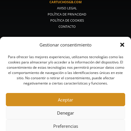
CARTUCHOSGB.COM
AVISO LEGAL
POLÍTICA DE PRIVACIDAD
POLÍTICA DE COOKIES
CONTACTO
PRODUCTOS DE CAZA
Gestionar consentimiento
PREMIUM CAZA
CAZA MEDIA
Para ofrecer las mejores experiencias, utilizamos tecnologías como las
CAZA CLÁSICA
cookies para almacenar y/o acceder a la información del dispositivo. El
CALIBRES PEQUEÑOS
consentimiento de estas tecnologías nos permitirá procesar datos como
BALAS Y POSTAS
el comportamiento de navegación o las identificaciones únicas en este
CAZA ACERO
sitio. No consentir o retirar el consentimiento, puede afectar
negativamente a ciertas características y funciones.
CAZA SIN PLOMO
PRODUCTOS DE TIRO
Aceptar
RECORRIDOS DE CAZA Y COMPACK
COMPETICIÓN
Denegar
ALTA COMPETICIÓN
TRAINING
Preferencias
ACERO