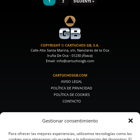
1
2
SIGUIENTE
»
COPYRIGHT © CARTUCHOS GB, S.A.
Calle Alto Santa Marina, s/n, Nanclares de la Oca
Iruña De Oca - 01230 (Álava)
Email: info@cartuchosgb.com
CARTUCHOSGB.COM
AVISO LEGAL
POLÍTICA DE PRIVACIDAD
POLÍTICA DE COOKIES
CONTACTO
PRODUCTOS DE CAZA
Gestionar consentimiento
PREMIUM CAZA
CAZA MEDIA
Para ofrecer las mejores experiencias, utilizamos tecnologías como las
CAZA CLÁSICA
cookies para almacenar y/o acceder a la información del dispositivo. El