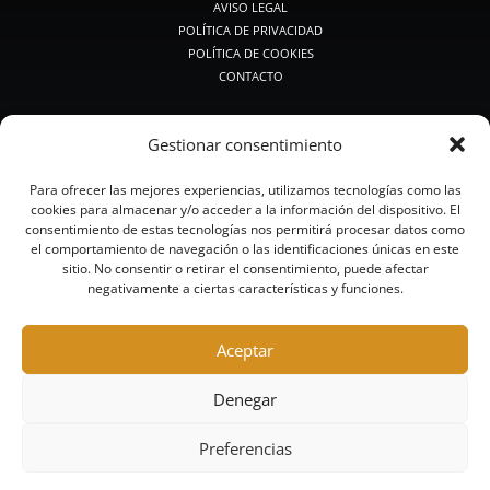
AVISO LEGAL
POLÍTICA DE PRIVACIDAD
POLÍTICA DE COOKIES
CONTACTO
PRODUCTOS DE CAZA
Gestionar consentimiento
PREMIUM CAZA
CAZA MEDIA
Para ofrecer las mejores experiencias, utilizamos tecnologías como las
CAZA CLÁSICA
cookies para almacenar y/o acceder a la información del dispositivo. El
CALIBRES PEQUEÑOS
consentimiento de estas tecnologías nos permitirá procesar datos como
BALAS Y POSTAS
el comportamiento de navegación o las identificaciones únicas en este
CAZA ACERO
sitio. No consentir o retirar el consentimiento, puede afectar
negativamente a ciertas características y funciones.
CAZA SIN PLOMO
PRODUCTOS DE TIRO
Aceptar
RECORRIDOS DE CAZA Y COMPACK
COMPETICIÓN
Denegar
ALTA COMPETICIÓN
TRAINING
Preferencias
ACERO