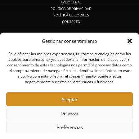
AVISO LEGAL
POLÍTICA DE PRIVACIDAD
POLÍTICA DE COOKIES
CONTACTO
PRODUCTOS DE CAZA
Gestionar consentimiento
PREMIUM CAZA
CAZA MEDIA
Para ofrecer las mejores experiencias, utilizamos tecnologías como las
CAZA CLÁSICA
cookies para almacenar y/o acceder a la información del dispositivo. El
CALIBRES PEQUEÑOS
consentimiento de estas tecnologías nos permitirá procesar datos como
BALAS Y POSTAS
el comportamiento de navegación o las identificaciones únicas en este
CAZA ACERO
sitio. No consentir o retirar el consentimiento, puede afectar
negativamente a ciertas características y funciones.
CAZA SIN PLOMO
PRODUCTOS DE TIRO
Aceptar
RECORRIDOS DE CAZA Y COMPACK
COMPETICIÓN
Denegar
ALTA COMPETICIÓN
TRAINING
Preferencias
ACERO