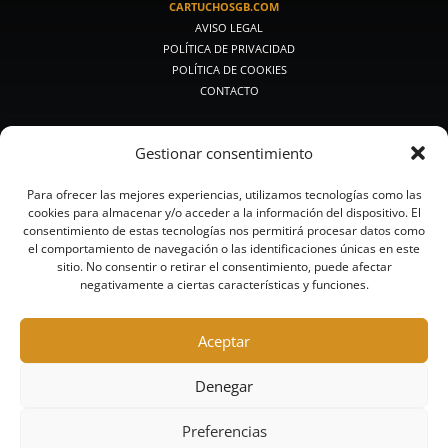
CARTUCHOSGB.COM
AVISO LEGAL
POLÍTICA DE PRIVACIDAD
POLÍTICA DE COOKIES
CONTACTO
PRODUCTOS DE CAZA
Gestionar consentimiento
PREMIUM CAZA
CAZA MEDIA
Para ofrecer las mejores experiencias, utilizamos tecnologías como las
CAZA CLÁSICA
cookies para almacenar y/o acceder a la información del dispositivo. El
CALIBRES PEQUEÑOS
consentimiento de estas tecnologías nos permitirá procesar datos como
BALAS Y POSTAS
el comportamiento de navegación o las identificaciones únicas en este
CAZA ACERO
sitio. No consentir o retirar el consentimiento, puede afectar
negativamente a ciertas características y funciones.
CAZA SIN PLOMO
PRODUCTOS DE TIRO
Aceptar
RECORRIDOS DE CAZA Y COMPACK
COMPETICIÓN
Denegar
ALTA COMPETICIÓN
TRAINING
Preferencias
ACERO