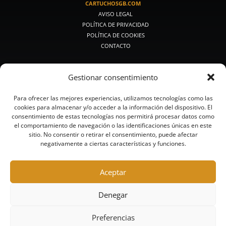
CARTUCHOSGB.COM
AVISO LEGAL
POLÍTICA DE PRIVACIDAD
POLÍTICA DE COOKIES
CONTACTO
PRODUCTOS DE CAZA
Gestionar consentimiento
PREMIUM CAZA
CAZA MEDIA
Para ofrecer las mejores experiencias, utilizamos tecnologías como las
CAZA CLÁSICA
cookies para almacenar y/o acceder a la información del dispositivo. El
CALIBRES PEQUEÑOS
consentimiento de estas tecnologías nos permitirá procesar datos como
BALAS Y POSTAS
el comportamiento de navegación o las identificaciones únicas en este
CAZA ACERO
sitio. No consentir o retirar el consentimiento, puede afectar
negativamente a ciertas características y funciones.
CAZA SIN PLOMO
PRODUCTOS DE TIRO
Aceptar
RECORRIDOS DE CAZA Y COMPACK
COMPETICIÓN
Denegar
ALTA COMPETICIÓN
TRAINING
Preferencias
ACERO