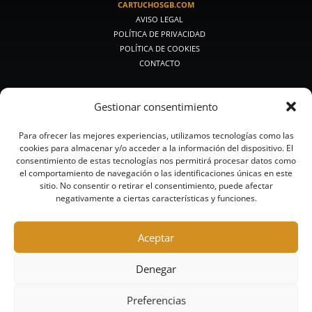
CARTUCHOSGB.COM
AVISO LEGAL
POLÍTICA DE PRIVACIDAD
POLÍTICA DE COOKIES
CONTACTO
PRODUCTOS DE CAZA
Gestionar consentimiento
PREMIUM CAZA
CAZA MEDIA
Para ofrecer las mejores experiencias, utilizamos tecnologías como las
CAZA CLÁSICA
cookies para almacenar y/o acceder a la información del dispositivo. El
CALIBRES PEQUEÑOS
consentimiento de estas tecnologías nos permitirá procesar datos como
BALAS Y POSTAS
el comportamiento de navegación o las identificaciones únicas en este
CAZA ACERO
sitio. No consentir o retirar el consentimiento, puede afectar
negativamente a ciertas características y funciones.
CAZA SIN PLOMO
PRODUCTOS DE TIRO
Aceptar
RECORRIDOS DE CAZA Y COMPACK
COMPETICIÓN
Denegar
ALTA COMPETICIÓN
TRAINING
Preferencias
ACERO