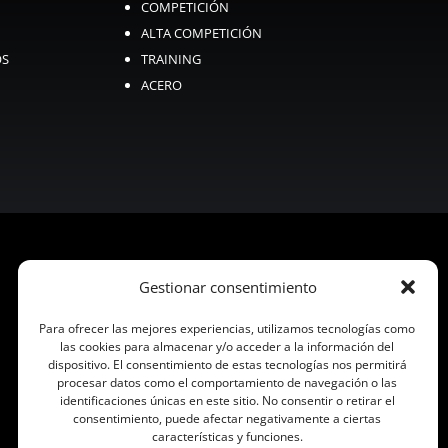
COMPETICIÓN
ALTA COMPETICIÓN
OS
TRAINING
ACERO
Gestionar consentimiento
Para ofrecer las mejores experiencias, utilizamos tecnologías como
las cookies para almacenar y/o acceder a la información del
dispositivo. El consentimiento de estas tecnologías nos permitirá
procesar datos como el comportamiento de navegación o las
identificaciones únicas en este sitio. No consentir o retirar el
consentimiento, puede afectar negativamente a ciertas
características y funciones.